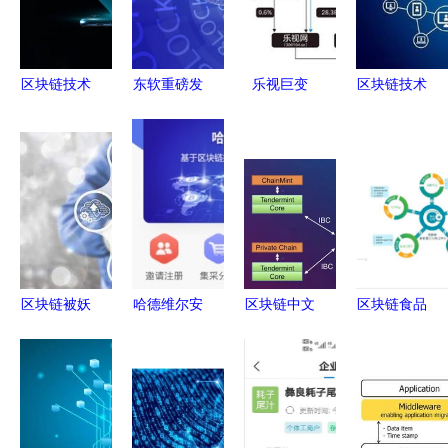
区块链技术
东软重磅发
乐视巨变
区块链技术
机构与生态
布区块链解
孙宏斌与贾
重塑会计行
全览 拥抱
决方案白皮
跃亭的双簧
业 机遇、
未来的必学
书，赋能产
戏背后，谁
应用与挑战
理由
业数字化转
主沉浮？区
型
块链技术能
否成为新引
擎
区块链被妖
哈德维尔安
区块链中文
区块链食品
魔化还是观
卓版 探索
技术社区
溯源系统软
念难转变？
区块链技术
探索软件与
件设计建设
——从技术
与服务的先
服务的无限
解决方案
工具到信任
锋平台
可能