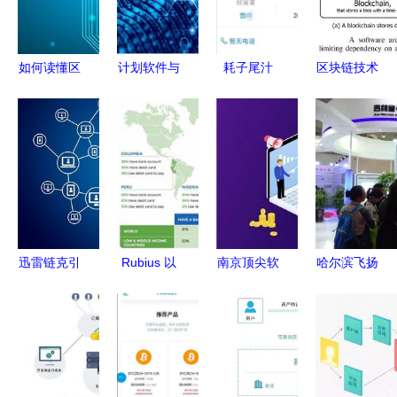
基建的认知
鸿沟
如何读懂区
计划软件与
耗子尾汁
区块链技术
块链技术
区块链技术
从网络热梗
对商业与物
（下） 区
的融合 革
到商业抢
联网的深远
块链技术相
新服务的未
注，区块链
影响 从去
关软件与服
来
时代下的商
中心化信任
务解析
标狂欢
到智能合约
革命
迅雷链克引
Rubius 以
南京顶尖软
哈尔滨飞扬
领区块链
消费者为中
件测试培训
软件技术
3.0时代，
心的区块链
机构盘点与
区块链创新
信软司四项
软件创新者
区块链技术
应用的领航
重点工作助
服务的未来
者
推产业腾飞
展望