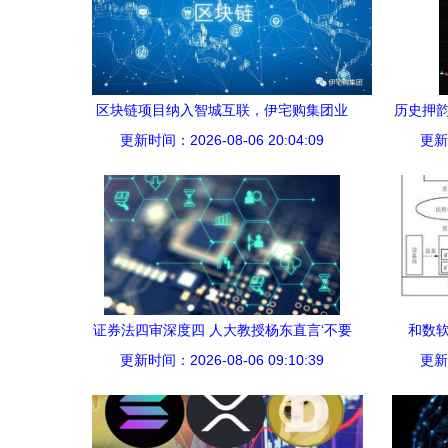
区块链项目纳入智城互联，伊宅购集团业
历史押韵
更新时间：2026-08-06 20:04:09
务迈进东南亚
更新时
证券法四审深度四 人大教授杨东直言‘不要
和数
关起门来做井底之蛙’，区块链技术相关软
更新时间：2026-08-06 09:10:39
更新时
件与服务引热议