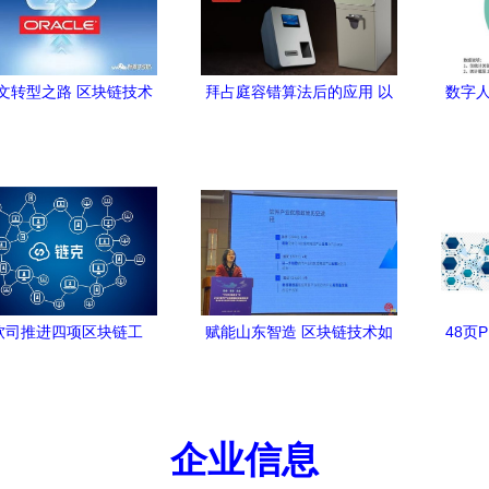
文转型之路 区块链技术
拜占庭容错算法后的应用 以
数字人
关软件与服务的启示
和数软件的区块链实践为例
支付企
区块
软司推进四项区块链工
赋能山东智造 区块链技术如
48页
迅雷链克引领行业进入
何点亮工业软件开发新赛道
业、
3.0时代
企业信息