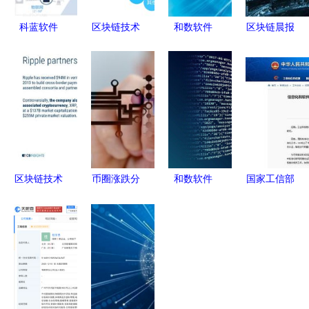
科蓝软件
区块链技术
和数软件
区块链晨报
赋能产业转
演进与监管
区块链技术
亚马逊布局
型，做真正
以和数软件
引领未来网
支付新赛
的区块链技
为例看行业
络互联新体
道，远光软
术王者
发展的双重
验
件赋能国网
挑战
区块链应用
区块链技术
币圈涨跌分
和数软件
国家工信部
未来发展的
析软件与区
解锁企业新
筹建全国区
八大趋势
块链服务权
潜能——区
块链标准化
聚焦软件与
威大盘点
块链技术赋
技术委员
服务革新
能软件与服
会，助推技
务新生态
术规范化与
产业健康发