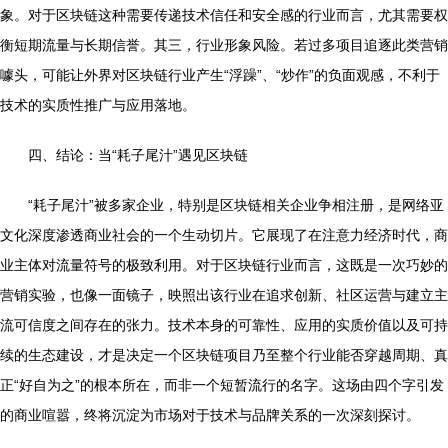
象。对于区块链这种需要传递技术信任和安全感的行业而言，尤其需要权
衡短期流量与长期信誉。其三，行业形象风险。若过多项目追逐此类营销
噱头，可能让外界对区块链行业产生“浮躁”、“炒作”的负面观感，不利于
技术的实质性推广与应用落地。
四、结论：当“耗子尾汁”遇见区块链
“耗子尾汁”被多家企业，特别是区块链相关企业争相注册，是网络亚
文化深度渗透商业社会的一个生动切片。它展现了在注意力经济时代，商
业主体对流量符号的极致利用。对于区块链行业而言，这既是一次巧妙的
营销实验，也像一面镜子，映照出该行业在追求创新、社区运营与建立主
流可信度之间存在的张力。技术本身的可靠性、应用的实质价值以及可持
续的生态建设，才是决定一个区块链项目乃至整个行业能否穿越周期、真
正“好自为之”的根本所在，而非一个短暂流行的名字。这场由四个字引发
的商业喧嚣，终将沉淀为市场对于技术与品牌关系的一次深刻探讨。