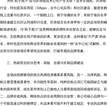
为何“耗子尾汁”会与区块链技术公司产生关联？这并非偶然。区块链
行业，特别是其应用层（DApps，去中心化应用）和社区建设，极度依赖
线上流量与社群共识。一个朗朗上口、易于传播的名字，有助于项目在早
期快速建立社区认同感和讨论度。区块链文化本身带有一定的反传统和幽
默戏谑色彩，与“耗子尾汁”这类网络梗的调性存在契合之处，能够拉近与
年轻、互联网原生用户群体的距离。更深层次看，这种看似“不严肃”的命
名，有时也是对传统商业世界刻板命名规则的一种“去中心化”式解构，符
合部分区块链项目希望传达的创新、打破常规的品牌形象。
三、热闹背后的冷思考：风险、合规与长期品牌建设
这场由热梗驱动的抢注风潮也潜藏着多重风险。其一，法律风险。商
标注册需遵循显著性、非功能性等原则，纯粹的热点词汇可能因缺乏与服
务的固有联系，或在某些类别上已被他人注册而面临驳回或侵权诉讼。其
二，品牌价值风险。网络热点的生命周期往往短暂，将公司核心品牌与一
个可能迅速过时的梗绑定，长远来看可能不利于建立稳定、专业的品牌形